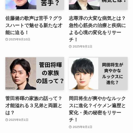
佐藤健の歌声は苦手？グラ
志尊淳の大変な病気とは？
スハートで魅せる新たな才
急性心筋炎の治療と疾病に
能に迫る！
よる心境の変化をリサー
チ！
2025年9月10日
2025年9月1日
菅田将暉の家族の話って？
岡田将生が爽やかなルック
才能溢れる３兄弟と両親と
スに進化？イケメン遍歴と
は？
変化・美の秘密をリサー
チ！
2025年9月1日
2025年9月1日